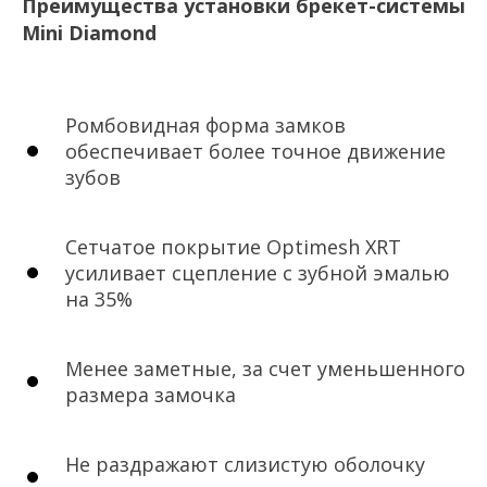
Преимущества установки брекет-системы
Mini Diamond
Ромбовидная форма замков
Ставрополь, ул. 50 лет ВЛКСМ, д. 95
обеспечивает более точное движение
ост. МЖК, Меридиан
зубов
Пн-пт: 10:00 - 20:00
сб: по записи
Сетчатое покрытие Optimesh XRT
8 (8652) 600-603
усиливает сцепление с зубной эмалью
+7 (962) 450-06-03
на 35%
estedent26@mail.ru
Менее заметные, за счет уменьшенного
размера замочка
ИМЕЮТСЯ ПРОТИВОПОКАЗАНИЯ НЕОБХОДИМА
КОНСУЛЬТАЦИЯ СПЕЦИАЛИСТА
Не раздражают слизистую оболочку
© 2019–2025 «Стоматологическая
клиника “Эсте Дент”»