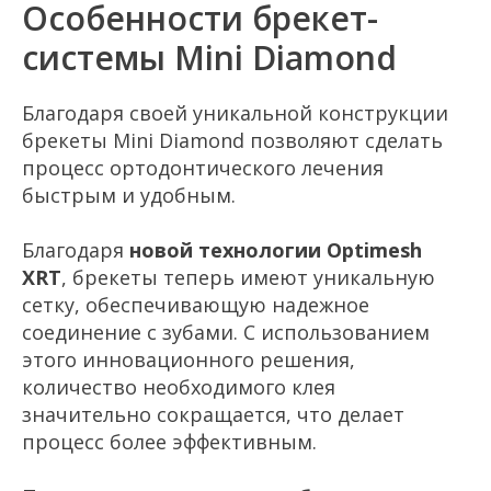
Начните путь
Особенности брекет-
к идеальной улыбке
системы Mini Diamond
Оставьте свои контактные
данные, мы свяжемся с Вами
Благодаря своей уникальной конструкции
в ближайшее время
брекеты Mini Diamond позволяют сделать
процесс ортодонтического лечения
быстрым и удобным.
+7
Благодаря
новой технологии Optimesh
XRT
, брекеты теперь имеют уникальную
Я даю
согласие на обработку своих
персональных данных
в соответствии с
сетку, обеспечивающую надежное
политикой конфиденциальности
соединение с зубами. С использованием
Я даю согласие на получение
рекламной и
О клинике
Каталог услуг
информационной рассылки
этого инновационного решения,
количество необходимого клея
Записаться
значительно сокращается, что делает
процесс более эффективным.