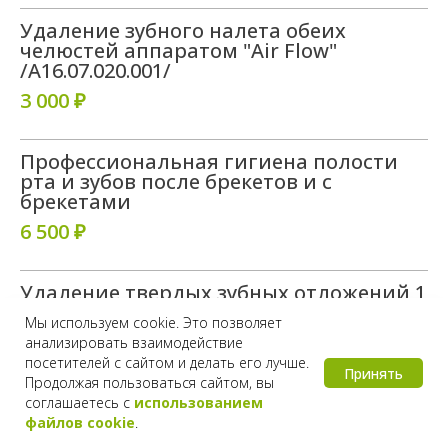
Удаление зубного налета обеих
челюстей аппаратом "Air Flow"
/A16.07.020.001/
3 000 ₽
Профессиональная гигиена полости
рта и зубов после брекетов и с
брекетами
6 500 ₽
Удаление твердых зубных отложений 1
зуб/A16.07.051/
Мы используем cookie. Это позволяет
400 ₽
анализировать взаимодействие
посетителей с сайтом и делать его лучше.
Принять
Продолжая пользоваться сайтом, вы
Глубокое фторирование (1 процедура)
соглашаетесь с
использованием
/A11.07.012/
файлов cookie
.