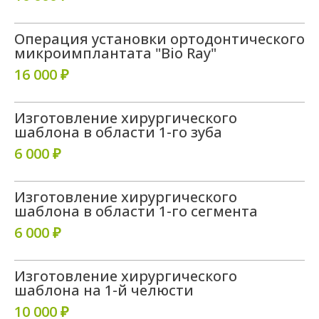
8 (8652) 600-603
+7 (962) 450-06-03
Операция установки ортодонтического
estedent26@mail.ru
микроимплантата "Bio Ray"
16 000 ₽
ИМЕЮТСЯ ПРОТИВОПОКАЗАНИЯ НЕОБХОДИМА
КОНСУЛЬТАЦИЯ СПЕЦИАЛИСТА
Изготовление хирургического
шаблона в области 1-го зуба
© 2019–2025 «Стоматологическая
6 000 ₽
клиника “Эсте Дент”»
*Instagram (принадлежит компании Meta,
признанной экстремистской и
Изготовление хирургического
запрещённой на территории РФ
шаблона в области 1-го сегмента
ООО "Эсте Дент"
ИНН 2635213260
6 000 ₽
ОГРН 1152651023656
Политика конфиденциальности и
обработки персональных данных
Согласие на обработку персональных данных
Изготовление хирургического
Согласие на получение рекламно-
информационной рассылки
шаблона на 1-й челюсти
Политика использования файлов cookie
10 000 ₽