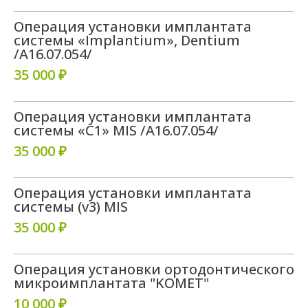
Операция установки имплантата
Я даю
согласие на обработку своих
персональных данных
в соответствии с
системы «Implantium», Dentium
политикой конфиденциальности
/A16.07.054/
Я даю согласие на получение
рекламной и
О клинике
Каталог услуг
информационной рассылки
35 000 ₽
Записаться
Операция установки имплантата
системы «С1» MIS /A16.07.054/
35 000 ₽
Операция установки имплантата
системы (v3) MIS
35 000 ₽
Ставрополь, ул. 50 лет ВЛКСМ, д. 95
ост. МЖК, Меридиан
Операция установки ортодонтического
Пн-пт: 10:00 - 20:00
микроимплантата "KOMET"
сб: по записи
10 000 ₽