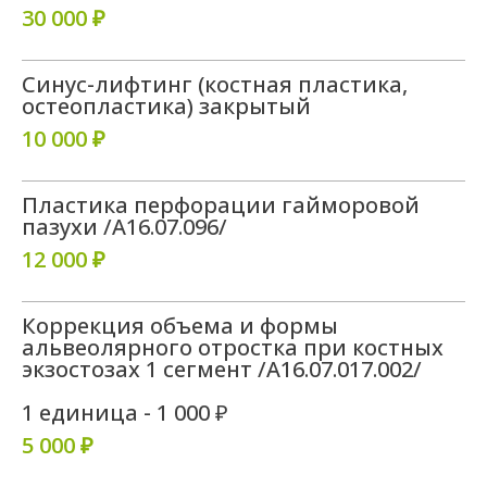
качества нашей работы
30 000 ₽
— отзывы от пациентов
Вы можете оставить отзыв о нашей работе
Синус-лифтинг (костная пластика,
на любой доступной площадке, а также при
остеопластика) закрытый
личном обращении в клинику
10 000 ₽
Награда
Хорошее место 2024
Пластика перфорации гайморовой
пазухи /A16.07.096/
5.0
12 000 ₽
Коррекция объема и формы
Смотреть все отзывы
альвеолярного отростка при костных
экзостозах 1 сегмент /A16.07.017.002/
1 единица - 1 000 ₽
5 000 ₽