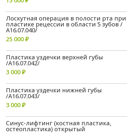
15 000 ₽
Лоскутная операция в полости рта при
пластике рецессии в области 5 зубов /
A16.07.040/
25 000 ₽
Галерея работ
Пластика уздечки верхней губы
Здесь может быть и ваша
/A16.07.042/
новая улыбка
3 000 ₽
Смотреть работы
Пластика уздечки нижней губы
/A16.07.043/
3 000 ₽
Синус-лифтинг (костная пластика,
остеопластика) открытый
Лучшее подтверждение