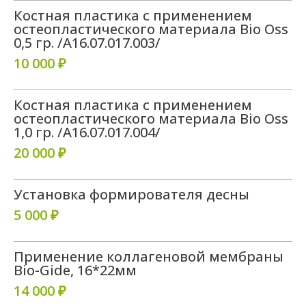
Костная пластика с применением
93 отзывов
36 отзывов
остеопластического материала Bio Oss
0,5 гр. /A16.07.017.003/
10 000 ₽
Костная пластика с применением
остеопластического материала Bio Oss
58 отзывов
46 отзывов
1,0 гр. /A16.07.017.004/
20 000 ₽
Начните путь
к идеальной улыбке
Установка формирователя десны
Оставьте свои контактные
5 000 ₽
данные, мы свяжемся с Вами
в ближайшее время
Применение коллагеновой мембраны
Bio-Gide, 16*22мм
14 000 ₽
+7