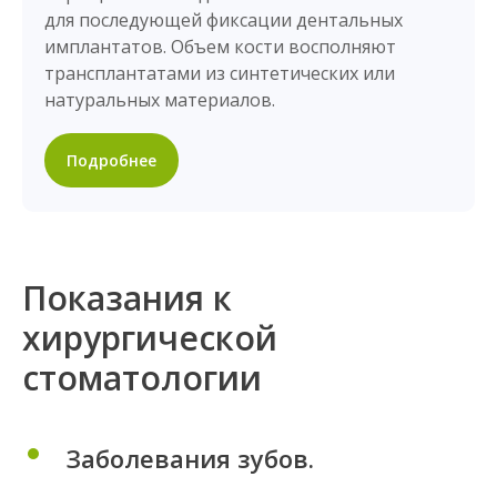
Способы оплаты
для последующей фиксации дентальных
В наших клиниках возможна
имплантатов. Объем кости восполняют
оплата как наличными, так и
трансплантатами из синтетических или
банковской картой.
натуральных материалов.
Подробнее
Показания к
хирургической
стоматологии
Заболевания зубов.