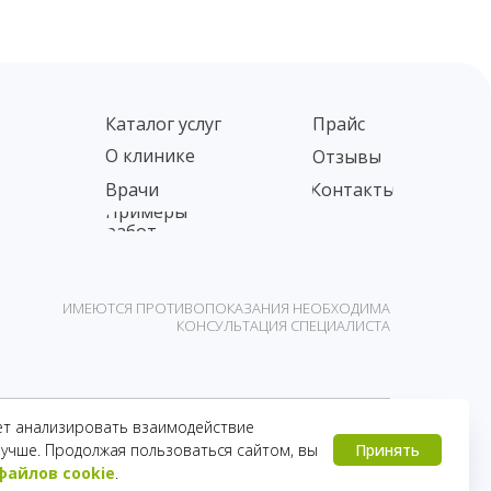
Каталог услуг
Прайс
О клинике
Отзывы
Врачи
Контакты
Примеры
работ
ИМЕЮТСЯ ПРОТИВОПОКАЗАНИЯ НЕОБХОДИМА
КОНСУЛЬТАЦИЯ СПЕЦИАЛИСТА
ет анализировать взаимодействие
иденциальности и обработки персональных данных
Согласие на обработку персональных данных
лучше. Продолжая пользоваться сайтом, вы
Принять
 на получение рекламно-информационной рассылки
файлов cookie
.
Политика использования файлов cookie